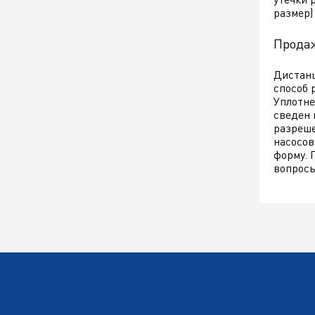
размер)
Продаж
Дистанц
способ 
Уплотне
сведен 
разреше
насосов
форму. 
вопросы