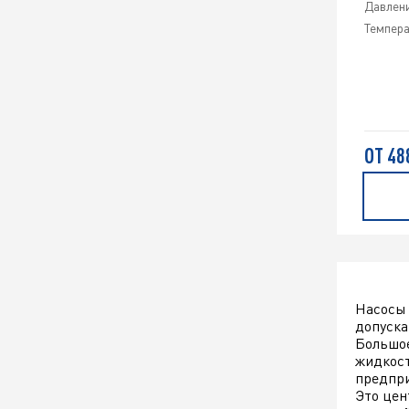
Давлени
Темпера
ОТ 48
Насосы 
допуска
Большое
жидкост
предпри
Это цен