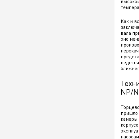
высокой
темпера
Как и в
заключа
вала пр
оно мен
произво
перекач
предста
ведется
ближнег
Техн
NP/
Торцево
пришло 
камеры 
корпусо
эксплуа
насосам