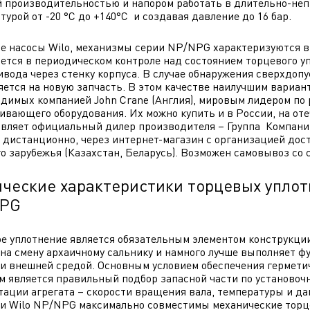
 производительностью и напором работать в длительно-не
турой от -20 °C до +140°C и создавая давление до 16 бар.
се насосы Wilo, механизмы серии NP/NPG характеризуются 
ется в периодическом контроле над состоянием торцевого 
ивода через стенку корпуса. В случае обнаружения сверхдопус
яется на новую запчасть. В этом качестве наилучшим вариан
димых компанией John Crane (Англия), мировым лидером по 
ивающего оборудования. Их можно купить и в России, на от
вляет официальный дилер производителя – Группа Компани
 дистанционно, через интернет-магазин с организацией дос
о зарубежья (Казахстан, Беларусь). Возможен самовывоз со 
ические характеристики торцевых уплот
NPG
е уплотнение является обязательным элементом конструкции
на смену архаичному сальнику и намного лучше выполняет 
и внешней средой. Основным условием обеспечения гермети
м является правильный подбор запасной части по установочн
тации агрегата – скорости вращения вала, температуры и да
и Wilo NP/NPG максимально совместимы механические торцев