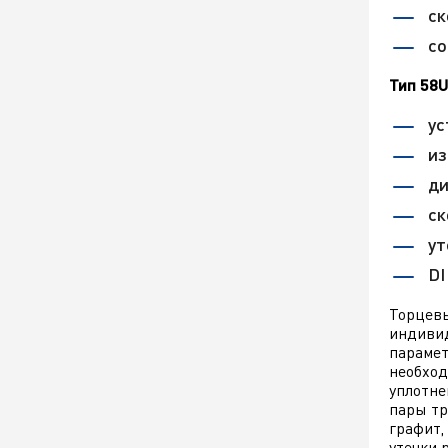
ск
со
Тип 58U
ус
из
ди
ск
ут
DI
Торцевы
индивид
парамет
необход
уплотне
пары тр
графит,
утечки 