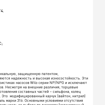
4.
С;
уникальную, защищенную патентом,
ются надежность и высокая износостойкость. Эти
ристиках насосов Wilo серии NP/NPG и исключают
ов. Несмотря на внешние различия, торцевые
готовления составных частей – сильфона, колец
. Это модифицированный каучук (вайтон, нитрил)
аль марки 316. Основными условиями отсутствия
авильность ее выбора по диаметру (установочный