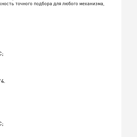
жность точного подбора для любого механизма,
С;
4.
С;