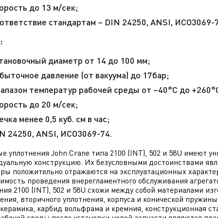
орость до 13 м/сек;
ответствие стандартам – DIN 24250, ANSI, ИСО3069-7
:
тановочный диаметр от 14 до 100 мм;
быточное давление (от вакуума) до 17бар;
апазон температур рабочей среды от –40°С до +260°
орость до 20 м/сек;
ечка менее 0,5 куб. см в час;
N 24250, ANSI, ИСО3069-74.
е уплотнения John Crane типа 2100 (INT), 502 и 58U имеют 
уальную конструкцию. Их безусловными достоинствами явля
ры положительно отражаются на эксплуатационных характе
имость проведения внерегламентного обслуживания агрегат
ния 2100 (INT), 502 и 58U схожи между собой материалами из
ения, вторичного уплотнения, корпуса и конической пружины
 керамика, карбид вольфрама и кремния, конструкционная ст
рабочей среды после установки новой запчасти являются пр