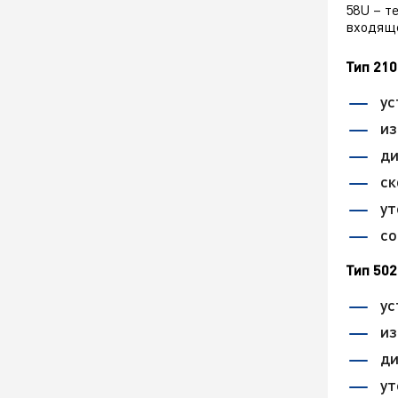
58U – т
входящ
Тип 210
ус
из
ди
ск
ут
со
Тип 502
ус
из
ди
ут