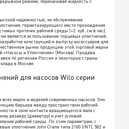
прерывном режиме, перекачивая жидкость с
высокой надежностью, их обслуживание
уплотнения, герметизирующего место прохождения
тимых протечек рабочей среды (>2 куб. см в час),
том является использование торцевых уплотнений,
разработке конструкций и выпуску аксессуаров для
ечественном рынке продукцию этой торговой марки
й «Насосы и Уплотнения» (Москва). Продажа
тавки по регионам России и некоторые страны
склада в Москве.
нений для насосов Wilo серии
 всех марок и моделей современных насосов. Оно
функцию барьера между пространством рабочей
чности в зоне контакта вращающегося вала с
ому размеру (диаметру) и учет условий
вления рабочей среды. По этим параметрам, с
ые уплотнения John Crane типа 2100 (INT), 502 и