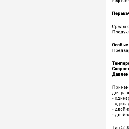
нефтяны
Перека
Среды с
Продукт
Особые
Предвар
Темпера
Скорост
Давлени
Примене
для раз
- одина
- одина
- двойн
- двойн
Тип 560