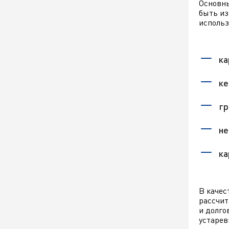
Основны
быть из
использ
ка
ке
гр
не
ка
В качес
рассчит
и долго
устарев