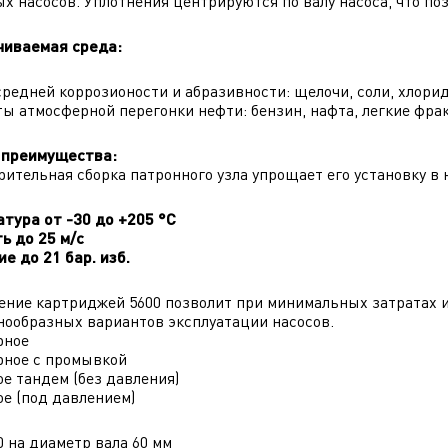
х насосов. Уплотнения центрируются по валу насоса, что поз
чиваемая среда:
редней коррозионости и абразивности: щелочи, соли, хлори
ы атмосферной перегонки нефти: бензин, нафта, легкие фрак
 преимущества:
ительная сборка патронного узла упрощает его установку в 
тура от -30 до +205 °C
ь до 25 м/с
е до 21 бар. изб.
ние картриджей 5600 позволит при минимальных затратах 
нообразных вариантов эксплуатации насосов.
рное
рное с промывкой
ое тандем (без давления)
ое (под давлением)
0 на диаметр вала 60 мм