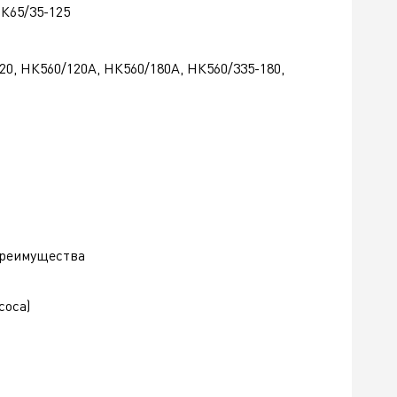
НК65/35-125
20, НК560/120А, НК560/180А, НК560/335-180,
преимущества
соса)