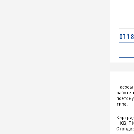
ОТ 1 
Насосы
работе 
поэтому
типа.
Картрид
НКВ, ТК
Стандар