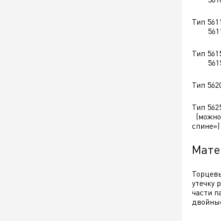
Тип 561
5611Q 
Тип 561
5615Q 
Тип 562
Тип 562
(можно 
спине»)
Мате
Торцевы
утечку 
части п
двойные