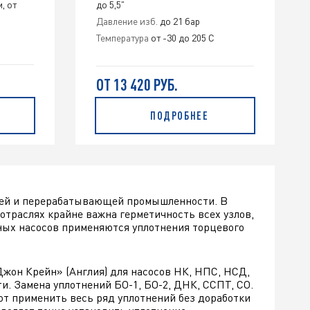
, от
до 5,5"
Давление изб.
до 21 бар
Температура
от -30 до 205 C
ОТ 13 420 РУБ.
ПОДРОБНЕЕ
ей и перерабатывающей промышленности. В
 отраслях крайне важна герметичность всех узлов,
ных насосов применяются уплотнения торцевого
Джон Крейн» (Англия) для насосов НК, НПС, НСД,
. Замена уплотнений БО-1, БО-2, ДНК, ССПТ, СО.
т применить весь ряд уплотнений без доработки