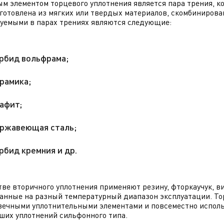
м элементом торцевого уплотнения является пара трения, ко
готовлена из мягких или твердых материалов, скомбинирова
уемыми в парах трениях являются следующие:
рбид вольфрама;
рамика;
афит;
ржавеющая сталь;
рбид кремния и др.
тве вторичного уплотнения применяют резину, фторкаучук, ви
анные на разный температурный диапазон эксплуатации. Т
вечными уплотнительными элементами и повсеместно испол
ших уплотнений сильфонного типа.