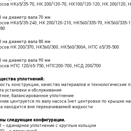
осов НК65/35-70, НК 200/120-70, НК100/120-120, НК 200/120, 
0 на диаметр вала 70 мм
осов НК65/35-240, НК 200/120-210, НК560/335-70, НК560/335-1
180
0 на диаметр вала 80 мм
осов НК 200/370, НК560/300, НК560/300А, НПС 65/35-500
0 на диаметр вала 90 мм
осов НПС 120/65-750, НПС200-700, НСД 200/700
щества уплотнений:
ость конструкции, качество материалов и технологические 
та установки и обслуживания
тное, балансированное уплотнение
ение центруется по валу насоса (нет центровки по крышке на
а находится вне перекачиваемой жидкости
ны следующие конфигурации.
0 – одинарное уплотнение с круглым кольцом
– с промывкой