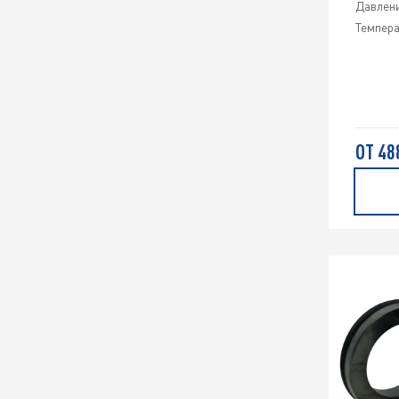
Давлени
Темпера
ОТ 48