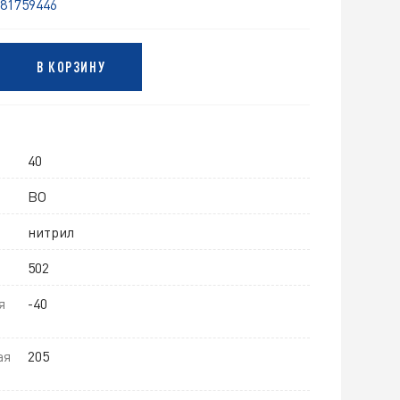
81759446
В КОРЗИНУ
40
BO
нитрил
502
я
-40
ая
205