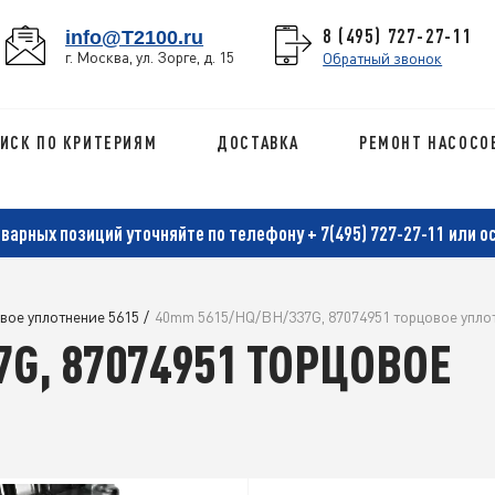
8 (495) 727-27-11
info@T2100.ru
г. Москва, ул. Зорге, д. 15
Обратный звонок
ИСК ПО КРИТЕРИЯМ
ДОСТАВКА
РЕМОНТ НАСОСО
оварных позиций уточняйте по телефону
+ 7(495) 727-27-11
или о
вое уплотнение 5615
/
40mm 5615/HQ/BH/337G, 87074951 торцовое упло
7G, 87074951 ТОРЦОВОЕ