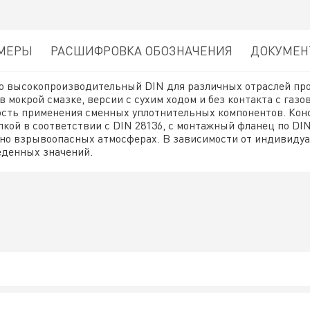
МЕРЫ
РАСШИФРОВКА ОБОЗНАЧЕНИЯ
ДОКУМЕ
это высокопроизводительный DIN для различных отраслей пр
мокрой смазке, версии с сухим ходом и без контакта с газо
ость применения сменных уплотнительных компонентов. Ко
кой в соответствии с DIN 28136, с монтажный фланец по DIN
ьно взрывоопасных атмосферах. В зависимости от индивиду
еденных значений.