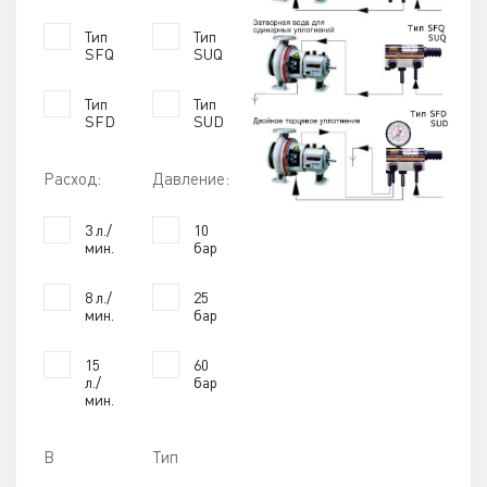
Тип
Тип
SFQ
SUQ
Тип
Тип
SFD
SUD
Расход:
Давление:
3 л./
10
мин.
бар
8 л./
25
мин.
бар
15
60
л./
бар
мин.
В
Тип