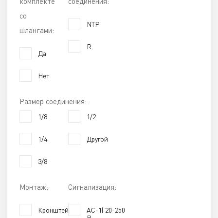
комплекте
соединения:
со
NTP
шлангами:
R
Да
Нет
Размер соединения:
1/8
1/2
1/4
Другой
3/8
Монтаж:
Сигнализация:
Кронштейн
AC-1( 20-250
В