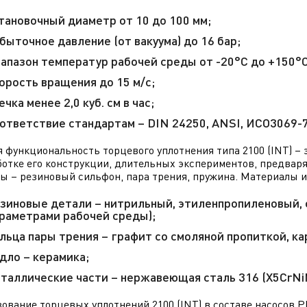
тановочный диаметр от 10 до 100 мм;
быточное давление (от вакуума) до 16 бар;
апазон температур рабочей среды от -20°С до +150°С
орость вращения до 15 м/с;
ечка менее 2,0 куб. см в час;
ответствие стандартам – DIN 24250, ANSI, ИСО3069-7
 функциональность торцевого уплотнения типа 2100 (INT) – 
ботке его конструкции, длительных экспериментов, предва
ы – резиновый сильфон, пара трения, пружина. Материалы и
зиновые детали – нитрильный, этиленпропиленовый, 
раметрами рабочей среды);
льца пары трения – графит со смоляной пропиткой, ка
дло – керамика;
таллические части – нержавеющая сталь 316 (X5Cr
ование торцевых уплотнений 2100 (INT) в составе насосов 