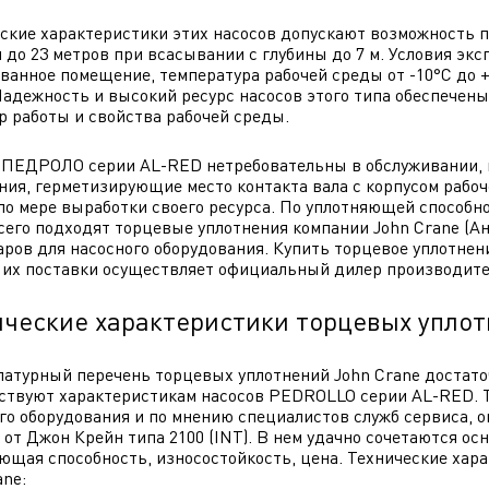
ские характеристики этих насосов допускают возможность пе
 до 23 метров при всасывании с глубины до 7 м. Условия э
ванное помещение, температура рабочей среды от -10°C до 
Надежность и высокий ресурс насосов этого типа обеспече
р работы и свойства рабочей среды.
ПЕДРОЛО серии AL-RED нетребовательны в обслуживании, 
ния, герметизирующие место контакта вала с корпусом рабо
по мере выработки своего ресурса. По уплотняющей способно
сего подходят торцевые уплотнения компании John Crane (Ан
аров для насосного оборудования. Купить торцевое уплотне
 их поставки осуществляет официальный дилер производите
ические характеристики торцевых упло
атурный перечень торцевых уплотнений John Crane достато
ствуют характеристикам насосов PEDROLLO серии AL-RED. Т
го оборудования и по мнению специалистов служб сервиса,
 от Джон Крейн типа 2100 (INT). В нем удачно сочетаются о
ющая способность, износостойкость, цена. Технические хара
ane: