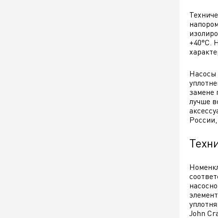
Техниче
напором
изолиро
+40°C. 
характе
Насосы 
уплотне
замене 
лучше в
аксессу
России,
Техн
Номенкл
соответ
насосно
элемент
уплотня
John Cr