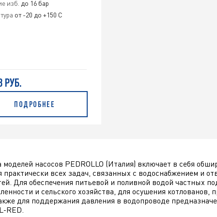
е изб.
до 16 бар
тура
от -20 до +150 С
8 РУБ.
ПОДРОБНЕЕ
 моделей насосов PEDROLLO (Италия) включает в себя обш
 практически всех задач, связанных с водоснабжением и отв
ей. Для обеспечения питьевой и поливной водой частных по
енности и сельского хозяйства, для осушения котлованов, п
также для поддержания давления в водопроводе предназна
AL-RED.