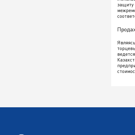
защиту 
межремо
соответ
Прода
Являясь
торцевы
ведется
Казахст
предпри
стоимос