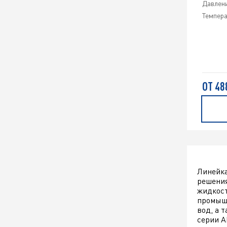
Давлени
Темпера
ОТ 48
Линейка
решения
жидкост
промышл
вод, а 
серии 