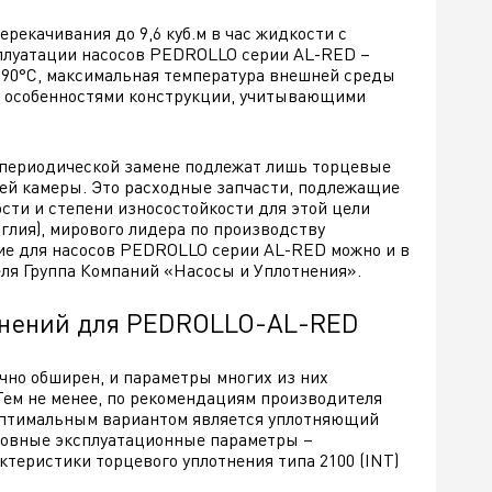
рекачивания до 9,6 куб.м в час жидкости с
ксплуатации насосов PEDROLLO серии AL-RED –
+90°C, максимальная температура внешней среды
ны особенностями конструкции, учитывающими
периодической замене подлежат лишь торцевые
чей камеры. Это расходные запчасти, подлежащие
сти и степени износостойкости для этой цели
глия), мирового лидера по производству
ние для насосов PEDROLLO серии AL-RED можно и в
ля Группа Компаний «Насосы и Уплотнения».
тнений для PEDROLLO-AL-RED
чно обширен, и параметры многих из них
ем не менее, по рекомендациям производителя
 оптимальным вариантом является уплотняющий
сновные эксплуатационные параметры –
ктеристики торцевого уплотнения типа 2100 (INT)