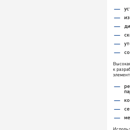
ус
из
ди
ск
ут
со
Высокая
к разра
элемент
ре
па
ко
се
ме
Использ