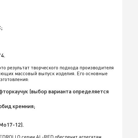
;
4.
это результат творческого подхода производителя
ряющих массовый выпуск изделия. Его основные
зготовления:
фторкаучук (выбор варианта определяется
рбид кремния;
NiMo17-12).
PEDROLLO серии AL-RED обеспечит агрегатам