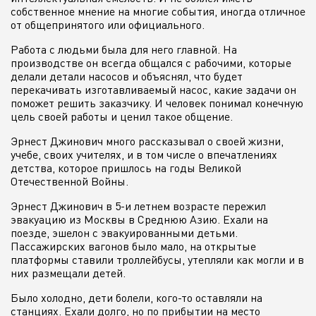
собственное мнение на многие события, иногда отличное
от общепринятого или официального.
Работа с людьми была для него главной. На
производстве он всегда общался с рабочими, которые
делали детали насосов и объяснял, что будет
перекачивать изготавливаемый насос, какие задачи он
поможет решить заказчику. И человек понимал конечную
цель своей работы и ценил такое общение.
Эрнест Джинович много рассказывал о своей жизни,
учебе, своих учителях, и в том числе о впечатлениях
детства, которое пришлось на годы Великой
Отечественной Войны.
Эрнест Джинович в 5-и летнем возрасте пережил
эвакуацию из Москвы в Среднюю Азию. Ехали на
поезде, эшелон с эвакуированными детьми.
Пассажирских вагонов было мало, на открытые
платформы ставили троллейбусы, утепляли как могли и в
них размещали детей.
Было холодно, дети болели, кого-то оставляли на
станциях. Ехали долго, но по прибытии на место