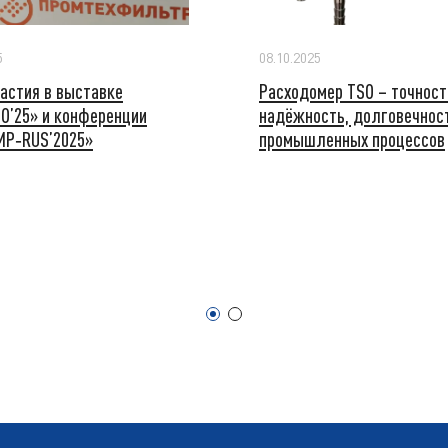
5
08.10.2025
частия в выставке
Расходомер TSO – точност
O’25» и конференции
надёжность, долговечнос
MP‑RUS’2025»
промышленных процессов