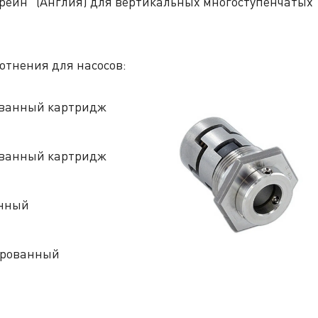
ейн" (Англия) для вертикальных многоступенчатых
отнения для насосов:
ованный картридж
ованный картридж
анный
ированный