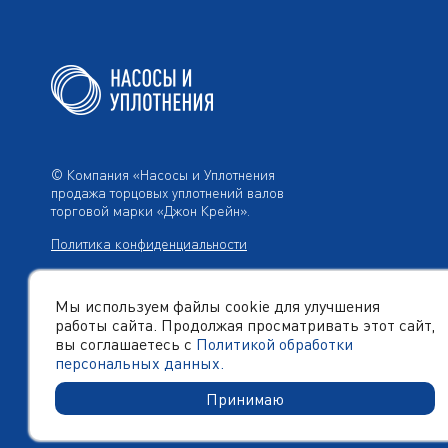
© Компания «Насосы и Уплотнения
продажа торцовых уплотнений валов
торговой марки «Джон Крейн».
Политика конфиденциальности
Мы используем файлы cookie для улучшения
работы сайта. Продолжая просматривать этот сайт,
Создано в компании
«Акива»
– помогаем продвигать и
продавать
вы соглашаетесь с
Политикой обработки
персональных данных.
Принимаю