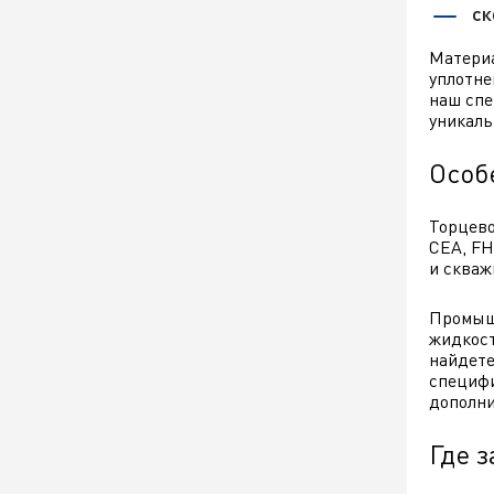
ск
Материа
уплотне
наш спе
уникаль
Особ
Торцево
CEA, FH
и скваж
Промышл
жидкост
найдете
специфи
дополни
Где 