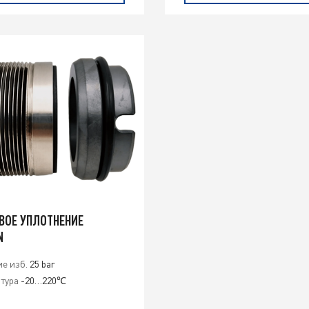
ВОЕ УПЛОТНЕНИЕ
N
е изб.
25 bar
тура
-20…220℃