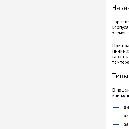
Назн
Торцево
корпуса
элемент
При вра
минимиз
гаранти
темпера
Типы
В нашем
или кон
ди
из
ра