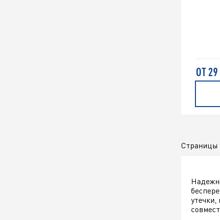
ОТ 29
Страницы
Надежно
беспере
утечки,
совмест