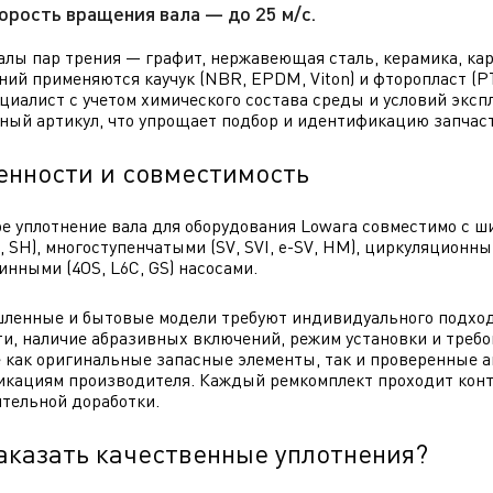
орость вращения вала — до 25 м/с.
лы пар трения — графит, нержавеющая сталь, керамика, ка
ний применяются каучук (NBR, EPDM, Viton) и фторопласт (
циалист с учетом химического состава среды и условий эксп
ный артикул, что упрощает подбор и идентификацию запчаст
енности и совместимость
е уплотнение вала для оборудования Lowara совместимо с ш
, SH), многоступенчатыми (SV, SVI, e-SV, HM), циркуляционн
инными (4OS, L6C, GS) насосами.
енные и бытовые модели требуют индивидуального подхода
и, наличие абразивных включений, режим установки и требо
 как оригинальные запасные элементы, так и проверенные 
кациям производителя. Каждый ремкомплект проходит контро
тельной доработки.
заказать качественные уплотнения?